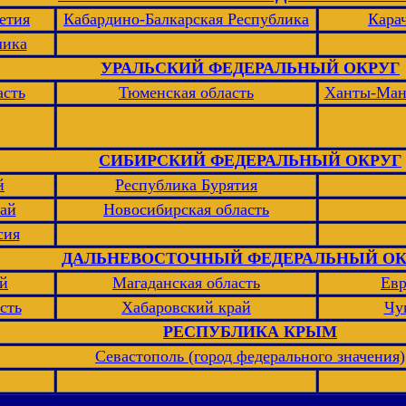
етия
Кабардино-Балкарская Республика
Кара
лика
УРАЛЬСКИЙ ФЕДЕРАЛЬНЫЙ ОКРУГ
асть
Тюменская область
Ханты-Ман
СИБИРСКИЙ ФЕДЕРАЛЬНЫЙ ОКРУГ
й
Республика Бурятия
ай
Новосибирская область
сия
ДАЛЬНЕВОСТОЧНЫЙ ФЕДЕРАЛЬНЫЙ ОК
ай
Магаданская область
Евр
сть
Хабаровский край
Чу
РЕСПУБЛИКА КРЫМ
Севастополь (город федерального значения)