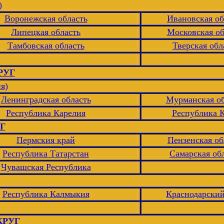
)
Воронежская область
Ивановская об
Липецкая область
Московская об
Тамбовская область
Тверская обл
РУГ
я)
Ленинградская область
Мурманская об
Республика Карелия
Республика 
Г
Пермския край
Пензенская об
Республика Татарстан
Самарская об
Чувашская Республика
Республика Калмыкия
Краснодарский
КРУГ