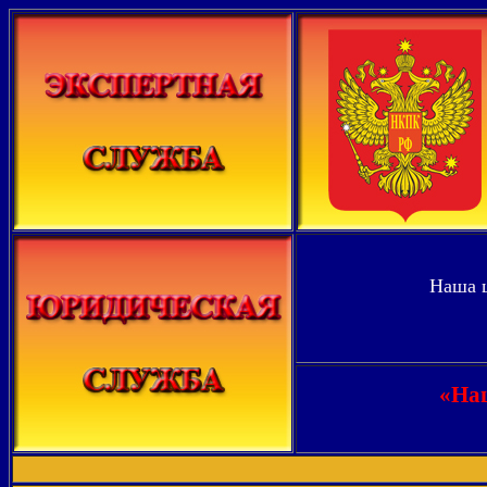
Наша ц
«Нац