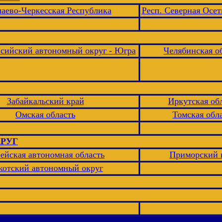
чаево-Черкесская Республика
Респ. Северная Осет
сийский автономный округ - Югра
Челябинская о
Забайкальский край
Иркутская об
Омская область
Томская обл
РУГ
ейская автономная область
Приморский 
котский автономный округ