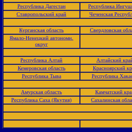
Республика Дагестан
Республика Ингуш
Ставропольский край
Чеченская Респуб
Курганская область
Свердловская обл
Ямало-Ненецкий автономн.
округ
Республика Алтай
Алтайский кра
Кемеровская область
Красноярский кр
Республика Тыва
Республика Хака
Амурская область
Камчатский кр
Республика Саха (Якутия)
Сахалинская обла